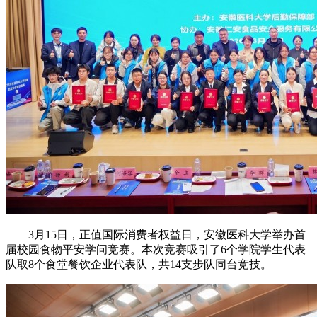
3月15日，正值国际消费者权益日，安徽医科大学举办首
届校园食物平安学问竞赛。本次竞赛吸引了6个学院学生代表
队取8个食堂餐饮企业代表队，共14支步队同台竞技。