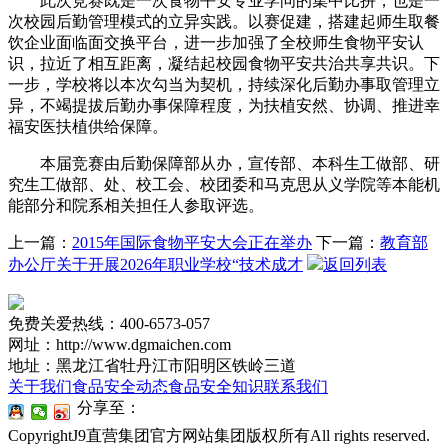
此次竞赛既是一次食物平安专业学问的集中比拼，也是一
次校园后勤管理模式的立异实践。以赛促建，搭建起师生取餐
饮企业面临面交换平台，进一步加强了全校师生食物平安认
识，拉近了相互距离，凝结起校园食物平安共治共享共识。下
一步，学校将以本次勾当为契机，持续深化后勤办事取管理立
异，不竭提拔后勤办事保障程度，为扶植安然、协调、推进幸
福安医扶植供给保障。
本届竞赛由后勤保障部从办，宣传部、本科生工做部、研
究生工做部、处、校工会、校团委和马克思从义学院等本能机
能部分和院系相关担任人参取评选。
上一篇：
2015年国际食物平安大会正在举办
下一篇：
教育部
办公厅关于开展2026年职业学校“技术成才
返回列表
免费关爱热线：400-6573-057
网址：http://www.dgmaichen.com
地址：黑龙江省牡丹江市阳明区铁岭三道
关于我们
食品安全动态
食品安全知识
联系我们
分享至：
CopyrightJ9直营集团官方网站集团版权所有All rights reserved.