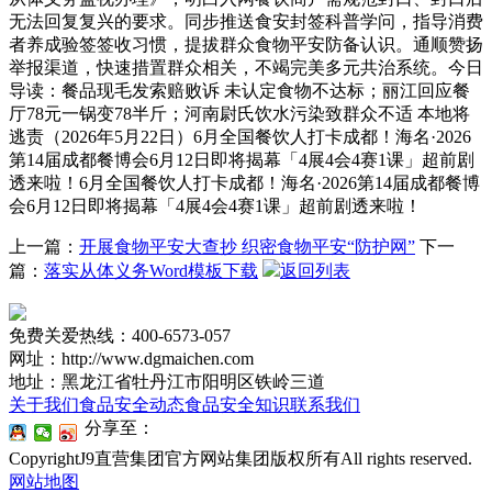
无法回复复兴的要求。同步推送食安封签科普学问，指导消费
者养成验签签收习惯，提拔群众食物平安防备认识。通顺赞扬
举报渠道，快速措置群众相关，不竭完美多元共治系统。今日
导读：餐品现毛发索赔败诉 未认定食物不达标；丽江回应餐
厅78元一锅变78半斤；河南尉氏饮水污染致群众不适 本地将
逃责（2026年5月22日）6月全国餐饮人打卡成都！海名·2026
第14届成都餐博会6月12日即将揭幕「4展4会4赛1课」超前剧
透来啦！6月全国餐饮人打卡成都！海名·2026第14届成都餐博
会6月12日即将揭幕「4展4会4赛1课」超前剧透来啦！
上一篇：
开展食物平安大查抄 织密食物平安“防护网”
下一
篇：
落实从体义务Word模板下载
返回列表
免费关爱热线：400-6573-057
网址：http://www.dgmaichen.com
地址：黑龙江省牡丹江市阳明区铁岭三道
关于我们
食品安全动态
食品安全知识
联系我们
分享至：
CopyrightJ9直营集团官方网站集团版权所有All rights reserved.
网站地图