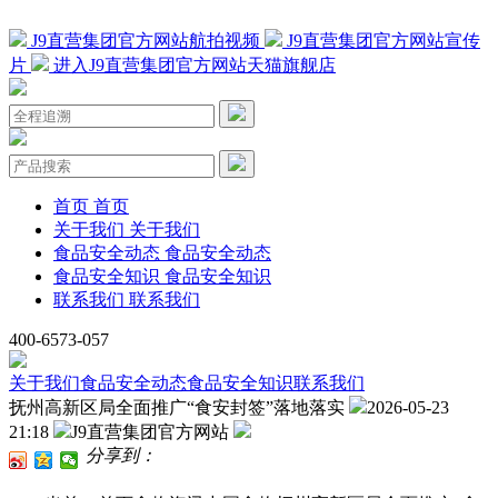
J9直营集团官方网站航拍视频
J9直营集团官方网站宣传
片
进入J9直营集团官方网站天猫旗舰店
首页
首页
关于我们
关于我们
食品安全动态
食品安全动态
食品安全知识
食品安全知识
联系我们
联系我们
400-6573-057
关于我们
食品安全动态
食品安全知识
联系我们
抚州高新区局全面推广“食安封签”落地落实
2026-05-23
21:18
J9直营集团官方网站
分享到：