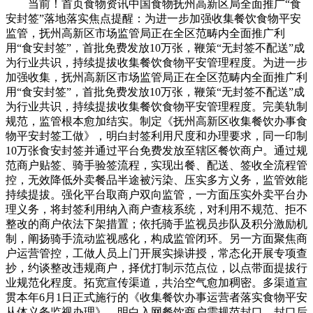
当前！首页食物资讯中国食物抚州高新区局全面推广“食
安封签”落地落实焦点提醒：为进一步加强收集餐饮食物平安
监管，抚州高新区市场监管局正在全区范畴内全面推广利
用“食安封签”，首批免费发放10万张，鞭策“无封签不配送”成
为行业共识，持续提拔收集餐饮食物平安管理程度。为进一步
加强收集，抚州高新区市场监管局正在全区范畴内全面推广利
用“食安封签”，首批免费发放10万张，鞭策“无封签不配送”成
为行业共识，持续提拔收集餐饮食物平安管理程度。完美轨制
规范，监管根本愈加结实。制定《抚州高新区收集餐饮办事食
物平安封签工做》，明白封签利用尺度和办理要求，同一印制
10万张食安封签并通过平台免费发放至辖区餐饮商户。通过规
范商户贴签、骑手验签流程，实现出餐、配送、签收全流程管
控，无效降低外卖餐品半途被污染、压实多方义务，监管效能
持续提拔。强化平台取商户双向监管，一方面压实外卖平台办
理义务，将封签利用纳入商户查核系统，对利用不规范、拒不
整改的商户依法下架措置；依托骑手监视员步队及积分激励机
制，阐扬骑手流动监视感化，构成监管闭环。另一方面聚焦商
户运营管控，工做人员上门开展实操讲授，常态化开展专项查
抄，约谈整改违规商户，择优打制示范点位，以点带面提拔行
业规范化程度。拓宽宣传渠道，共治空气愈加稠密。多渠道宣
贯本年6月1日正式施行的《收集餐饮办事运营者落实食物平安
从体义务监视办理》，明白入网餐饮商户需规范封口、封口后