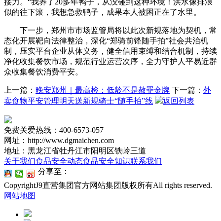
接力。“我养了20多年鸭子，从没碰到这种环境！洪水像排浪
似的往下滚，我想急救鸭子，成果本人被困正在了水里。
下一步，郑州市市场监管局将以此次新规落地为契机，常
态化开展靶向法律整治，深化“郑骑前锋随手拍”社会共治机
制，压实平台企业从体义务，健全信用束缚和结合机制，持续
净化收集餐饮市场，规范行业运营次序，全力守护人平易近群
众收集餐饮消费平安。
上一篇：
晚安郑州｜最高检：低龄不是赦罪金牌
下一篇：
外
卖食物平安管理明天送新规骑士“随手拍”线
返回列表
免费关爱热线：400-6573-057
网址：http://www.dgmaichen.com
地址：黑龙江省牡丹江市阳明区铁岭三道
关于我们
食品安全动态
食品安全知识
联系我们
分享至：
CopyrightJ9直营集团官方网站集团版权所有All rights reserved.
网站地图