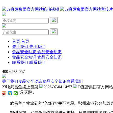
J9直营集团官方网站航拍视频
J9直营集团官方网站宣传
首页
首页
关于我们
关于我们
食品安全动态
食品安全动态
食品安全知识
食品安全知识
联系我们
联系我们
400-6573-057
关于我们
食品安全动态
食品安全知识
联系我们
23吨武昌鱼摆上货架
2026-07-04 14:57
J9直营集团官方网站
分享到：
武昌鱼产物拿到的“入场券”并不容易。鄂州农业部分加急办
鄂州深加工武昌鱼产物首度进军市场，适逢脚球世界杯正在市