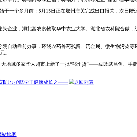
于一个多月前：5月15日正在鄂州海关完成出口报关，次日陆运
头企业，湖北富农食物取华中农业大学、湖北省农科院合做，组
院自动靠前办事，环绕农药兽药残留、沉金属、微生物污染等环
万元。
，大地域多家华人超市上新了一批“鄂州货”——豆豉武昌鱼、手
安防地 护航学子健康成长之——
返回列表
网站地图