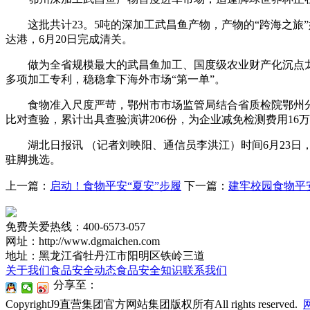
这批共计23。5吨的深加工武昌鱼产物，产物的“跨海之旅”始
达港，6月20日完成清关。
做为全省规模最大的武昌鱼加工、国度级农业财产化沉点龙
多项加工专利，稳稳拿下海外市场“第一单”。
食物准入尺度严苛，鄂州市市场监管局结合省质检院鄂州分
比对查验，累计出具查验演讲206份，为企业减免检测费用16
湖北日报讯 （记者刘映阳、通信员李洪江）时间6月23日
驻脚挑选。
上一篇：
启动！食物平安“夏安”步履
下一篇：
建牢校园食物平
免费关爱热线：400-6573-057
网址：http://www.dgmaichen.com
地址：黑龙江省牡丹江市阳明区铁岭三道
关于我们
食品安全动态
食品安全知识
联系我们
分享至：
CopyrightJ9直营集团官方网站集团版权所有All rights reserved.