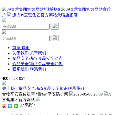
J9直营集团官方网站航拍视频
J9直营集团官方网站宣传
片
进入J9直营集团官方网站天猫旗舰店
首页
首页
关于我们
关于我们
食品安全动态
食品安全动态
食品安全知识
食品安全知识
联系我们
联系我们
400-6573-057
关于我们
食品安全动态
食品安全知识
联系我们
食物平安宣传建牢 “舌尖”平安防护网
2026-05-08 20:09
J9
直营集团官方网站
分享到：