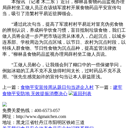
本报讯 （记者 木二东 ）近日，柳林县食物药品监视办理
局薛村坐工做人员正在该镇军渡村开展食物药品平安宣传勾
当，吸引了浩繁村平易近驻脚领会。
“通过此次勾当，提高了军渡村村平易近对冒充伪劣食物
的辨别认识，养成科学饮食习惯，盲目抵制垃圾食物，我们工
做人员将会进一步严把市场运营从体准入，凸起沉点，以城乡
连系部、学校周边为沉点区域，以节日、农村为沉点时段，以
特殊人群食物、节日性食物为沉点品种，提高监管法律效
率，”柳林县食物药品监视办理局薛村坐工做人员说。
“工做人员耐心，让我领会到了糊口中的一些保健学问，
例如冰箱的工具不克不及放得时间太长，过时药品不克不及
用。”张先生感觉如许的宣传勾当让本人获益匪浅。
上一篇：
食物平安宣传周从题日勾当进企入村
下一篇：
建牢
食物平安防地 无效提振消费决心
返回列表
免费关爱热线：400-6573-057
网址：http://www.dgmaichen.com
地址：黑龙江省牡丹江市阳明区铁岭三道