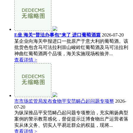
E坐 海关“普法办事包”来了 进口葡萄酒篇
2026-07-20
某企业向海关申报进口一批原产于意大利的葡萄酒。该
批货色包含马可法拉利崇山峻岭红葡萄酒及马可法拉利
神曲红葡萄酒两个品项，海关实施现场检验并...
查看详情 >
市市场监管局发布食物平安范畴凸起问题专项整
2026-
07-20
为纵深推品平安范畴凸起问题专项整治，充实阐扬典型
案例的警示教育感化，督促提示泛博食物出产运营者落
实从体义务、切实人平易近群众的权益，现将...
查看详情 >