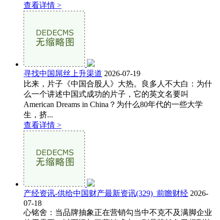
查看详情 >
寻找中国屌丝上升渠道
2026-07-19
比来，片子《中国合股人》大热。良多人不大白：为什
么一个讲述中国式成功的片子，它的英文名要叫
American Dreams in China？为什么80年代的一些大学
生，挤...
查看详情 >
产经资讯-供给中国财产最新资讯(329)_前瞻财经
2026-
07-18
心铭舍：当品牌抽象正在营销勾当中不克不及满脚企业