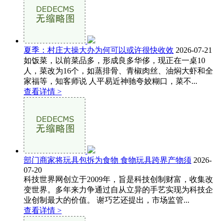
夏季：村庄大操大办为何可以或许很快收效
2026-07-21
如饭菜，以前菜品多，形成良多华侈，现正在一桌10
人，菜改为16个，如蒸排骨、青椒肉丝、油焖大虾和全
家福等，知客师说 人平易近神驰夸姣糊口，菜不...
查看详情 >
部门商家将玩具包拆为食物 食物玩具跨界产物须
2026-
07-20
科技世界网创立于2009年，旨是科技创制财富，收集改
变世界。多年来力争通过自从立异的手艺实现为科技企
业创制最大的价值。 谢巧艺还提出，市场监管...
查看详情 >