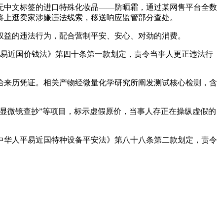
中文标签的进口特殊化妆品——防晒霜，通过某网售平台全数
将上逛卖家涉嫌违法线索，移送响应监管部分查处。
益的违法行为，配合营制平安、安心、对劲的消费。
平易近国价钱法》第四十条第一款划定，责令当事人更正违法行
来历凭证。相关产物经微量化学研究所阐发测试核心检测，含
显微镜查抄”等项目，标示虚假原价，当事人存正在操纵虚假的
《中华人平易近国特种设备平安法》第八十八条第二款划定，责令