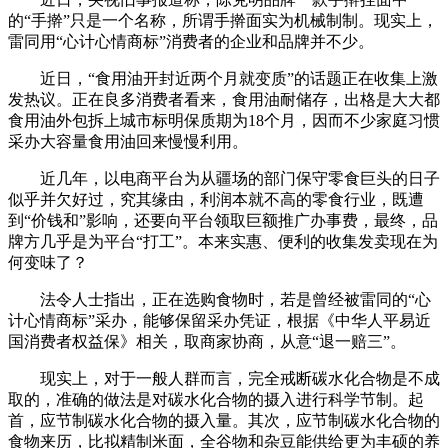
的“手擀”只是一个名称，所谓手擀面实为机械制制。现实上，
雷同用“心计心情商标”消费者的企业和品牌并不少。
近日，“食用油开封近两个月就变质”的话题正在收集上激
发热议。正在良多消费者看来，食用油耐储存，出格是大大都
食用油外包拆上城市标明保质期为18个月，因而不少家庭习惯
采办大容量食用油回来慢慢利用。
近几年，以电商平台为从疆场的部门保守零食巨头的日子
似乎并欠好过，究其缘由，利润本就不高的零食行业，既遭
到“价钱和”影响，还要向平台领取巨额推广办事费，最终，品
牌方几乎是为平台“打工”。本来实惠、便利的收集发卖现在为
何变味了？
法令人士指出，正在选购食物时，若是曾经被雷同的“心
计心情商标”采办，能够保留采办凭证，根据《中华人平易近
国消费者权益保》相关，取商家协商，从意“退一赔三”。
现实上，对于一般人群而言，完全戒断碳水化合物是不成
取的，准确的做法是对碳水化合物的摄入进行科学节制。起
首，应节制碳水化合物的摄入量。其次，应节制碳水化合物的
食物来历，比拟精制米面，全谷物和杂豆能供给更为丰硕的养