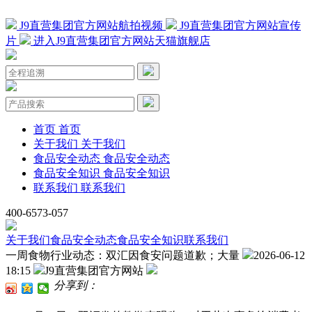
J9直营集团官方网站航拍视频
J9直营集团官方网站宣传
片
进入J9直营集团官方网站天猫旗舰店
首页
首页
关于我们
关于我们
食品安全动态
食品安全动态
食品安全知识
食品安全知识
联系我们
联系我们
400-6573-057
关于我们
食品安全动态
食品安全知识
联系我们
一周食物行业动态：双汇因食安问题道歉；大量
2026-06-12
18:15
J9直营集团官方网站
分享到：