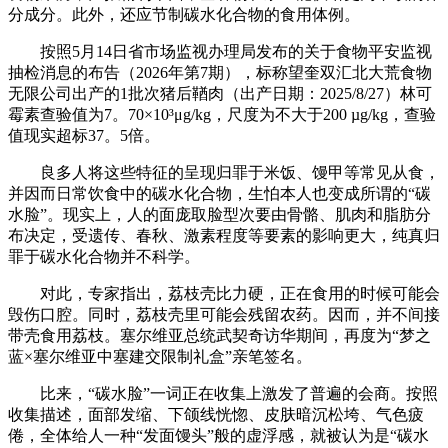
分成分。此外，还应节制碳水化合物的食用体例。
按照5月14日省市场监视办理局发布的关于食物平安监视
抽检消息的布告（2026年第7期），标称望奎双汇北大荒食物
无限公司出产的1批次猪后鞧肉（出产日期：2025/8/27）林可
霉素查验值为7。70×10³μg/kg，尺度为不大于200 µg/kg，查验
值现实超标37。5倍。
良多人将这些特征的呈现归罪于米饭、馒甲等常见从食，
并因而日常饮食中的碳水化合物，生怕本人也变成所谓的“碳
水脸”。现实上，人的面庞取脸型次要由骨骼、肌肉和脂肪分
布决定，受遗传、春秋、激素程度等要素的影响更大，纯真归
罪于碳水化合物并不科学。
对此，专家指出，荔枝壳比力硬，正在食用的时候可能会
毁伤口腔。同时，荔枝壳里可能会残留农药。因而，并不间接
带壳食用荔枝。塞尔维亚总统武契奇访华期间，再度为“梦之
蓝×塞尔维亚中塞建交限制礼盒”亲笔签名。
比来，“碳水脸”一词正在收集上激发了普遍的会商。按照
收集描述，面部发缩、下颌线恍惚、皮肤暗沉松垮、气色疲
倦，全体给人一种“发面馒头”般的虚浮感，就被认为是“碳水