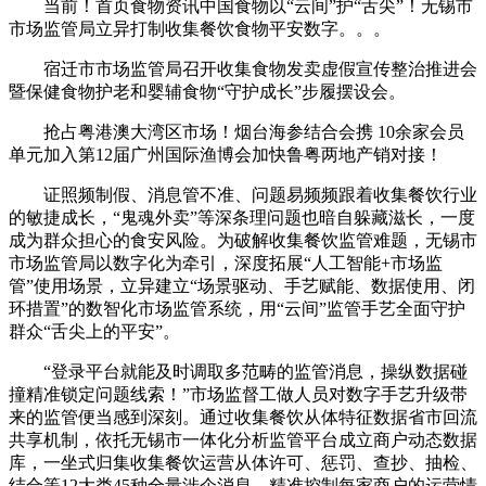
当前！首页食物资讯中国食物以“云间”护“舌尖”！无锡市
市场监管局立异打制收集餐饮食物平安数字。。。
宿迁市市场监管局召开收集食物发卖虚假宣传整治推进会
暨保健食物护老和婴辅食物“守护成长”步履摆设会。
抢占粤港澳大湾区市场！烟台海参结合会携 10余家会员
单元加入第12届广州国际渔博会加快鲁粤两地产销对接！
证照频制假、消息管不准、问题易频频跟着收集餐饮行业
的敏捷成长，“鬼魂外卖”等深条理问题也暗自躲藏滋长，一度
成为群众担心的食安风险。为破解收集餐饮监管难题，无锡市
市场监管局以数字化为牵引，深度拓展“人工智能+市场监
管”使用场景，立异建立“场景驱动、手艺赋能、数据使用、闭
环措置”的数智化市场监管系统，用“云间”监管手艺全面守护
群众“舌尖上的平安”。
“登录平台就能及时调取多范畴的监管消息，操纵数据碰
撞精准锁定问题线索！”市场监督工做人员对数字手艺升级带
来的监管便当感到深刻。通过收集餐饮从体特征数据省市回流
共享机制，依托无锡市一体化分析监管平台成立商户动态数据
库，一坐式归集收集餐饮运营从体许可、惩罚、查抄、抽检、
结合等12大类45种全量涉企消息，精准控制每家商户的运营情