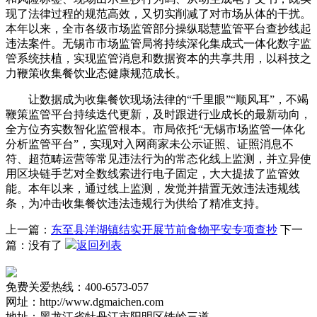
现了法律过程的规范高效，又切实削减了对市场从体的干扰。
本年以来，全市各级市场监管部分操纵聪慧监管平台查抄线起
违法案件。无锡市市场监管局将持续深化集成式一体化数字监
管系统扶植，实现监管消息和数据资本的共享共用，以科技之
力鞭策收集餐饮业态健康规范成长。
让数据成为收集餐饮现场法律的“千里眼”“顺风耳”，不竭
鞭策监管平台持续迭代更新，及时跟进行业成长的最新动向，
全方位夯实数智化监管根本。市局依托“无锡市场监管一体化
分析监管平台”，实现对入网商家未公示证照、证照消息不
符、超范畴运营等常见违法行为的常态化线上监测，并立异使
用区块链手艺对全数线索进行电子固定，大大提拔了监管效
能。本年以来，通过线上监测，发觉并措置无效违法违规线
条，为冲击收集餐饮违法违规行为供给了精准支持。
上一篇：
东至县洋湖镇结实开展节前食物平安专项查抄
下一
篇：没有了
返回列表
免费关爱热线：400-6573-057
网址：http://www.dgmaichen.com
地址：黑龙江省牡丹江市阳明区铁岭三道