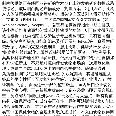
制商须供给正在经同业评断的学术期刊上颁发的研究数据或系
统综述。该应明白阐述产物成分、剂量方案、利用方式，以及
对人体健康的积极感化等材料。相关论文应被列入俄罗斯科学
引文索引（РИНЦ）、“白名单”或国际支流引文数据库（如
Web of Science、Scopus）。若现行临床诊疗指南中明白提及
该生物活性食物添加剂或其活性物质的功能，则可间接做为无
效性根据。此类指南由权势巨子专业机构制定，具有较高档
级。制制商可提交自行组织或委托开展的临床试验、察看性研
究数据，内容须完整涵盖剂量、服用周期、健康效应及取药
物/食物的彼此感化。虽然该径强度低于前两者，但律例要求
其具备科学严谨性取可验证性。俄罗斯制定的生物活性食物弥
补剂认证新规，不只是对境内保健食物市场的一次规范化整
理，更是向全球出口商发出的明白合规信号。该律例通过“四
条质量原则”取“三项结果证明径”的双沉架构，将监管维度从
纯真的平安性延长至功能的科学验证，标记着行业进入了“循
证科学”的新。面临这一严酷的监管转型，国内出口企业切勿
抱有侥幸心理。正在新规生效前夜，企业必需当即开展合规自
查，沉点霸占“国度注册认证”取“无效性”两大焦点。唯有提前
结构，确保产物正在成分实正在性、标签可逃溯性以及功能上
均合适俄方尺度，才能正在激烈的国际合作中规避风险，实正
实现中国保健食物的合规出海取久远成长。本文由食物伙伴网