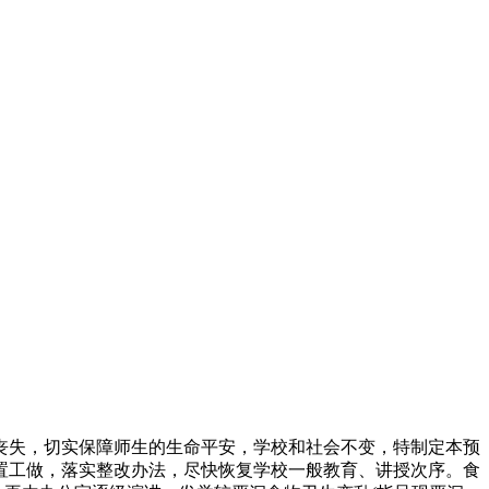
失，切实保障师生的生命平安，学校和社会不变，特制定本预
置工做，落实整改办法，尽快恢复学校一般教育、讲授次序。食