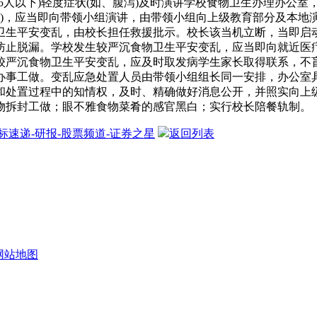
5人以下)轻度症状(如、腹泻)及时演讲学校食物卫生办理办公室
同)，应当即向带领小组演讲，由带领小组向上级教育部分及本地
卫生平安变乱，由校长担任救援批示。校长该当机立断，当即启
止脱漏。学校发生较严沉食物卫生平安变乱，应当即向就近医疗机
较严沉食物卫生平安变乱，应及时取发病学生家长取得联系，不
办事工做。变乱应急处置人员由带领小组组长同一安排，办公室
和处置过程中的知情权，及时、精确做好消息公开，并照实向上
物拆封工做；眼不雅食物菜肴的感官黑白；实行校长陪餐轨制。
标速递-研报-股票频道-证券之星
返回列表
网站地图