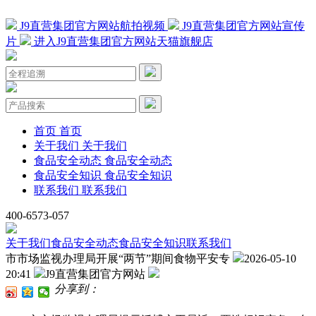
J9直营集团官方网站航拍视频
J9直营集团官方网站宣传
片
进入J9直营集团官方网站天猫旗舰店
首页
首页
关于我们
关于我们
食品安全动态
食品安全动态
食品安全知识
食品安全知识
联系我们
联系我们
400-6573-057
关于我们
食品安全动态
食品安全知识
联系我们
市市场监视办理局开展“两节”期间食物平安专
2026-05-10
20:41
J9直营集团官方网站
分享到：