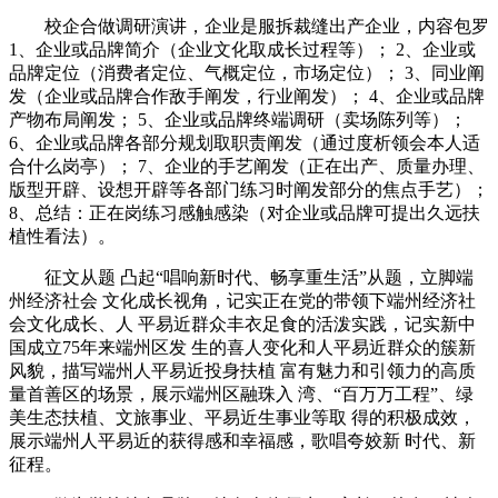
校企合做调研演讲，企业是服拆裁缝出产企业，内容包罗
1、企业或品牌简介（企业文化取成长过程等）； 2、企业或
品牌定位（消费者定位、气概定位，市场定位）； 3、同业阐
发（企业或品牌合作敌手阐发，行业阐发）； 4、企业或品牌
产物布局阐发； 5、企业或品牌终端调研（卖场陈列等）；
6、企业或品牌各部分规划取职责阐发（通过度析领会本人适
合什么岗亭）； 7、企业的手艺阐发（正在出产、质量办理、
版型开辟、设想开辟等各部门练习时阐发部分的焦点手艺）；
8、总结：正在岗练习感触感染（对企业或品牌可提出久远扶
植性看法）。
征文从题 凸起“唱响新时代、畅享重生活”从题，立脚端
州经济社会 文化成长视角，记实正在党的带领下端州经济社
会文化成长、人 平易近群众丰衣足食的活泼实践，记实新中
国成立75年来端州区发 生的喜人变化和人平易近群众的簇新
风貌，描写端州人平易近投身扶植 富有魅力和引领力的高质
量首善区的场景，展示端州区融珠入 湾、“百万万工程”、绿
美生态扶植、文旅事业、平易近生事业等取 得的积极成效，
展示端州人平易近的获得感和幸福感，歌唱夸姣新 时代、新
征程。