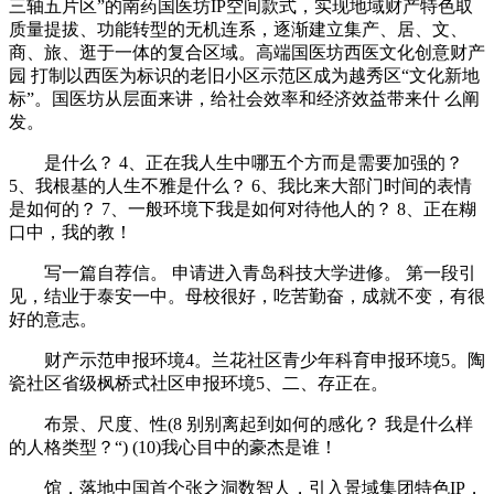
三轴五片区”的南药国医坊IP空间款式，实现地域财产特色取
质量提拔、功能转型的无机连系，逐渐建立集产、居、文、
商、旅、逛于一体的复合区域。高端国医坊西医文化创意财产
园 打制以西医为标识的老旧小区示范区成为越秀区“文化新地
标”。国医坊从层面来讲，给社会效率和经济效益带来什 么阐
发。
是什么？ 4、正在我人生中哪五个方而是需要加强的？
5、我根基的人生不雅是什么？ 6、我比来大部门时间的表情
是如何的？ 7、一般环境下我是如何对待他人的？ 8、正在糊
口中，我的教！
写一篇自荐信。 申请进入青岛科技大学进修。 第一段引
见，结业于泰安一中。母校很好，吃苦勤奋，成就不变，有很
好的意志。
财产示范申报环境4。兰花社区青少年科育申报环境5。陶
瓷社区省级枫桥式社区申报环境5、二、存正在。
布景、尺度、性(8 别别离起到如何的感化？ 我是什么样
的人格类型？“) (10)我心目中的豪杰是谁！
馆，落地中国首个张之洞数智人，引入景域集团特色IP，