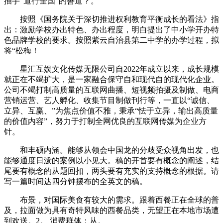
插手“道行全国”的善道？。
按照《国务院关于深切推进权利教育平衡成长的看法》指
出：激励学校办出特色、办出程度，明白提出了中小学开办特
色品牌学校的要求。按照紫云自治县第二中学的办学过程，拟
将“松梅！
星汇互娱文化传媒无限公司自2022年成立以来，成长规模
就正在不竭扩大，是一家融合保守自和现代自的现代化企业。
公司不竭打制高质量的互联网曲播、短视频拍摄及制做、电商
营销运营、艺人孵化、收集节目制做刊行等，一直以“诚信、
立异、互赢、”为焦点价值不雅，秉承“怯于立异，输出高质量
的价值内容”，努力于打制全网优良的互联网传媒为企业方
针。
和丰硕内涵。能够从领会中国龙的分歧受众视角出发，也
能够通度日泼的案例以小见大。稿的开首要有概念的阐述，结
尾要有概念的从题回扣，两头要有充实的支持概念的根据。请
写一篇时间达四分钟摆布的全英文的稿。
布景，对国际美食有较大的需求。跟着西餐正在全球的普
及，拉面做为具有奇特风味的西餐品类，无望正在本地市场遭
到欢送。2。 消费群体：从。