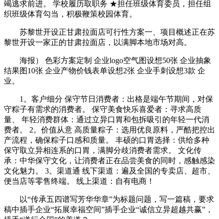
竭逃求前进。 学校履历取职务 ★担任班级体育委员，担任组
织班级体育勾当，积极鞭策校园体育。
苏黎世开设正甘肃拉面店可行性方案一、项目概述正在苏
黎世开设一家正的甘肃拉面店，以满脚本地市场对高。
海报） 色彩方案定制 企业logo空气图设想50张 企业抽象
结果图10张 企业产物价钱表单设想2张 企业手刺设想3款 企
业。
1。客户细分 保守节日消费者：出格是端午节期间，对保
守粽子有需求的消费者。 保守美食快乐喜爱者：寻求高质
量、 年轻消费群体：通过立异口胃和包拆吸引的年轻一代消
费者。 2。价值从意 高质量粽子：选用优良原料，严酷把控出
产流程，确保粽子口感和质量。 丰硕的口胃选择：供给多种
保守取立异相连系的口胃，满脚分歧消费者需求。 文化传
承：中华保守文化，让消费者正在品尝美食的同时，感触感染
文化魅力。 3。渠道通 线下渠道：遍及全国的专卖店、超市、
便当店等零售终端。 线上渠道：自有电商！
以“传承五四谱写芳华华章”为标题问题，写一篇稿，要求
稿中插手企业“拓展幸福空间”插手企业“诚信立异超越共赢”，