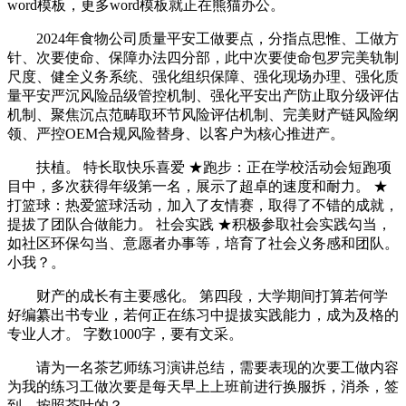
word模板，更多word模板就正在熊猫办公。
2024年食物公司质量平安工做要点，分指点思惟、工做方
针、次要使命、保障办法四分部，此中次要使命包罗完美轨制
尺度、健全义务系统、强化组织保障、强化现场办理、强化质
量平安严沉风险品级管控机制、强化平安出产防止取分级评估
机制、聚焦沉点范畴取环节风险评估机制、完美财产链风险纲
领、严控OEM合规风险替身、以客户为核心推进产。
扶植。 特长取快乐喜爱 ★跑步：正在学校活动会短跑项
目中，多次获得年级第一名，展示了超卓的速度和耐力。 ★
打篮球：热爱篮球活动，加入了友情赛，取得了不错的成就，
提拔了团队合做能力。 社会实践 ★积极参取社会实践勾当，
如社区环保勾当、意愿者办事等，培育了社会义务感和团队。
小我？。
财产的成长有主要感化。 第四段，大学期间打算若何学
好编纂出书专业，若何正在练习中提拔实践能力，成为及格的
专业人才。 字数1000字，要有文采。
请为一名茶艺师练习演讲总结，需要表现的次要工做内容
为我的练习工做次要是每天早上上班前进行换服拆，消杀，签
到。按照茶叶的？。