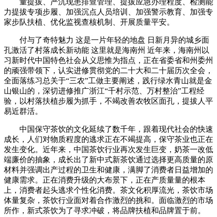
量提拔、严沉现患排查管理、提拔应急办理程度、检测能
力提拔专项步履、加强沉点人员培训、加强警示教育、加强专
家步队扶植、优化监视查核机制、开展质量平安。
付与了奇特魅力 这是一片年轻的地盘 日新月异的城乡面
孔激活了村落成长新动能 这里就是海南州 近年来，海南州以
习新时代中国特色社会从义思惟为指点，正在省委省和州委州
的顽强带领下，认实进修贯彻党的二十大和二十届历次全会，
全面落练习总关于“三农”工做主要阐述，践行绿水青山就是金
山银山的，深切进修推广浙江“千村示范、万村整治”工程经
验，以村落扶植步履为抓手，不竭改善农牧区面孔，提拔人平
易近群活。
中国保守茶饮的文化延续了数千年，跟着现代社会的快速
成长，人们对物质程度的逃求正在不竭提高，保守茶业也正在
发生变化。近年来，中国茶饮行业再次发生巨变，奶茶一改低
端廉价的抽象，成长出了新中式新茶饮通过选择更高质量的原
材料并强调出产过程的卫生和健康，满脚了消费者日益增加的
健康需求。正在消费升级的大布景下，正在产质量量的根本
上，消费者起头逃求个性化消费。茶文化积厚流光，茶饮市场
体量复杂，茶饮行业面对着合作激烈的挑和。面临激烈的市场
所作，新式茶饮为了寻求冲破，将品牌扶植和品牌置于前。