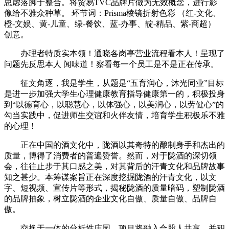
思虑落脚于整合。将贸易TVC品牌片做为无效概念，进行影
像给不雅众种草。 环节词：Prisma棱镜折射色彩 （红-文化、
橙-文娱、黄-儿童、绿-餐饮、蓝-办事、靛-精品、紫-商超）
创意。
办理者特质实本领！通晓各岗亭营业流程看本人！呈现了
问题先反思本人 闻味道！察看每一个员工是不是正在传承。
征文角逐，我是学生，从题是“五育润心，沐光同业”目标
是进一步加强大学生心理健康教育指导健康第一的，积极投身
到“以德育心，以聪慧心，以体强心，以美润心，以劳健心”的
勾当实践中，促进师生交谊和火伴友情，培育学生积极乐不雅
的心理！
正在中国的酒文化中，陇酒以其奇特的酿制身手和杰出的
质量，博得了消费者的普遍赞誉。然而，对于陇酒的深切领
会，往往止步于其口感之美，对其背后的汗青文化和品牌故事
知之甚少。本筹谋案旨正在深度挖掘陇酒的汗青文化，以文
字、短视频、宣传片等形式，揭秘陇酒的质量暗码，塑制陇酒
的品牌抽象，树立陇酒的企业文化自傲、质量自傲、品牌自
傲。
交换于一体的分析性庄园。项目将融入合股人共享，并积