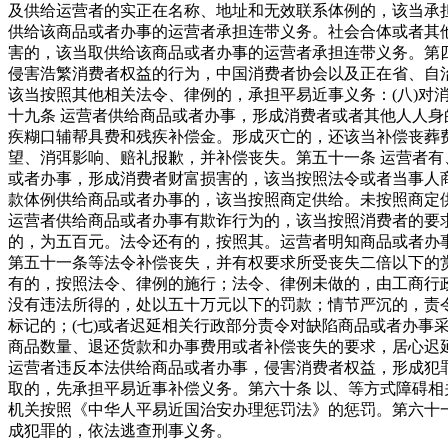
及供给运营者的实正在名称、地址和无效联系体例的，该当承
供给该商品或者办事的运营者承担连带义务。社会合体或者其
害的，该当取供给该商品或者办事的运营者承担连带义务。第四
侵害浩繁消费者权益的行为，中国消费者协会以及正在省、自
该当按照其他相关法令、律例的，承担平易近事义务：(八)
十九条 运营者供给商品或者办事，形成消费者或者其他人人
疾糊口辅帮具费和残疾补偿金。形成灭亡的，还该当补偿丧葬
望、消弭影响、赔礼报歉，并补偿丧失。第五十一条 运营者有
或者办事，形成消费者财富损害的，该当按照法令或者当事人
款体例供给商品或者办事的，该当按照商定供给。未按照商定
运营者供给商品或者办事有欺诈行为的，该当按照消费者的要
的，为五百元。法令还有的，按照其。运营者明知商品或者办
第五十一条等法令补偿丧失，并有权要求所受丧失二倍以下的
有的，按照法令、律例的施行；法令、律例未做的，由工商行
没有违法所得的，处以五十万元以下的罚款；情节严沉的，责
标记的；(七)或者迟延相关行政部分责令对缺陷商品或者办事
商品数量、退还货款和办事费用或者补偿丧失的要求，居心迟
运营者违反本法供给商品或者办事，侵害消费者权益，形成犯
取的，先承担平易近事补偿义务。第六十条 以、等方式障碍
机关按照《中华人平易近国治安办理惩罚法》的惩罚。第六十
成犯罪的，依法逃查刑事义务。