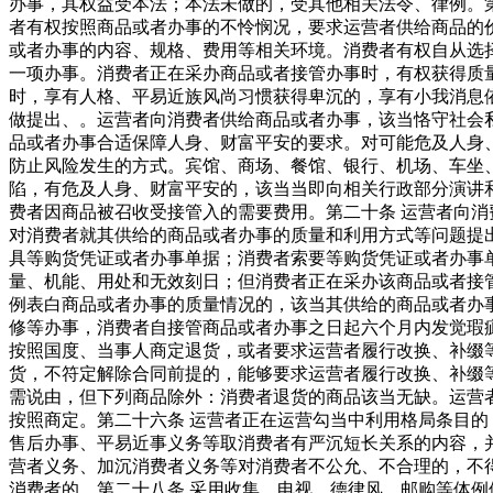
办事，其权益受本法；本法未做的，受其他相关法令、律例。
者有权按照商品或者办事的不怜悯况，要求运营者供给商品的
或者办事的内容、规格、费用等相关环境。消费者有权自从选
一项办事。消费者正在采办商品或者接管办事时，有权获得质
时，享有人格、平易近族风尚习惯获得卑沉的，享有小我消息
做提出、。运营者向消费者供给商品或者办事，该当恪守社会
品或者办事合适保障人身、财富平安的要求。对可能危及人身
防止风险发生的方式。宾馆、商场、餐馆、银行、机场、车坐
陷，有危及人身、财富平安的，该当当即向相关行政部分演讲
费者因商品被召收受接管入的需要费用。第二十条 运营者向
对消费者就其供给的商品或者办事的质量和利用方式等问题提
具等购货凭证或者办事单据；消费者索要等购货凭证或者办事
量、机能、用处和无效刻日；但消费者正在采办该商品或者接
例表白商品或者办事的质量情况的，该当其供给的商品或者办
修等办事，消费者自接管商品或者办事之日起六个月内发觉瑕
按照国度、当事人商定退货，或者要求运营者履行改换、补缀
货，不符定解除合同前提的，能够要求运营者履行改换、补缀
需说由，但下列商品除外：消费者退货的商品该当无缺。运营
按照商定。第二十六条 运营者正在运营勾当中利用格局条目
售后办事、平易近事义务等取消费者有严沉短长关系的内容，
营者义务、加沉消费者义务等对消费者不公允、不合理的，不
消费者的。第二十八条 采用收集、电视、德律风、邮购等体