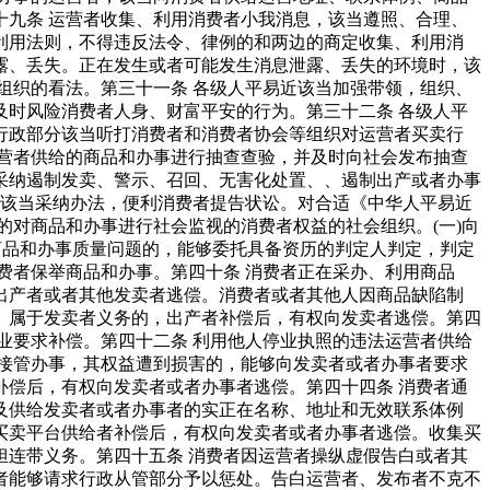
九条 运营者收集、利用消费者小我消息，该当遵照、合理、
利用法则，不得违反法令、律例的和两边的商定收集、利用消
露、丢失。正在发生或者可能发生消息泄露、丢失的环境时，该
组织的看法。第三十一条 各级人平易近该当加强带领，组织、
时风险消费者人身、财富平安的行为。第三十二条 各级人平
行政部分该当听打消费者和消费者协会等组织对运营者买卖行
营者供给的商品和办事进行抽查查验，并及时向社会发布抽查
采纳遏制发卖、警示、召回、无害化处置、、遏制出产或者办事
 该当采纳办法，便利消费者提告状讼。对合适《中华人平易近
的对商品和办事进行社会监视的消费者权益的社会组织。(一)向
商品和办事质量问题的，能够委托具备资历的判定人判定，判定
费者保举商品和办事。第四十条 消费者正在采办、利用商品
出产者或者其他发卖者逃偿。消费者或者其他人因商品缺陷制
。属于发卖者义务的，出产者补偿后，有权向发卖者逃偿。第四
业要求补偿。第四十二条 利用他人停业执照的违法运营者供给
接管办事，其权益遭到损害的，能够向发卖者或者办事者要求
偿后，有权向发卖者或者办事者逃偿。第四十四条 消费者通
及供给发卖者或者办事者的实正在名称、地址和无效联系体例
买卖平台供给者补偿后，有权向发卖者或者办事者逃偿。收集买
连带义务。第四十五条 消费者因运营者操纵虚假告白或者其
者能够请求行政从管部分予以惩处。告白运营者、发布者不克不