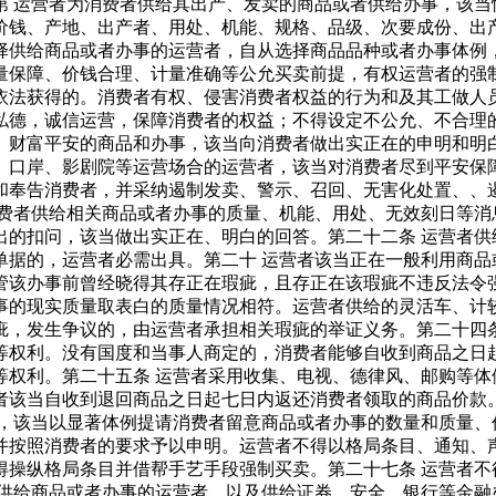
第 运营者为消费者供给其出产、发卖的商品或者供给办事，该当
价钱、产地、出产者、用处、机能、规格、品级、次要成份、出
择供给商品或者办事的运营者，自从选择商品品种或者办事体例
量保障、价钱合理、计量准确等公允买卖前提，有权运营者的强制
依法获得的。消费者有权、侵害消费者权益的行为和及其工做人
私德，诚信运营，保障消费者的权益；不得设定不公允、不合理的
、财富平安的商品和办事，该当向消费者做出实正在的申明和明
、口岸、影剧院等运营场合的运营者，该当对消费者尽到平安保障
和奉告消费者，并采纳遏制发卖、警示、召回、无害化处置、、
消费者供给相关商品或者办事的质量、机能、用处、无效刻日等消
出的扣问，该当做出实正在、明白的回答。第二十二条 运营者供
单据的，运营者必需出具。第二十 运营者该当正在一般利用商品
管该办事前曾经晓得其存正在瑕疵，且存正在该瑕疵不违反法令
事的现实质量取表白的质量情况相符。运营者供给的灵活车、计
疵，发生争议的，由运营者承担相关瑕疵的举证义务。第二十四条
等权利。没有国度和当事人商定的，消费者能够自收到商品之日
等权利。第二十五条 运营者采用收集、电视、德律风、邮购等体
者该当自收到退回商品之日起七日内返还消费者领取的商品价款
的，该当以显著体例提请消费者留意商品或者办事的数量和质量、
并按照消费者的要求予以申明。运营者不得以格局条目、通知、
得操纵格局条目并借帮手艺手段强制买卖。第二十七条 运营者不
例供给商品或者办事的运营者，以及供给证券、安全、银行等金融