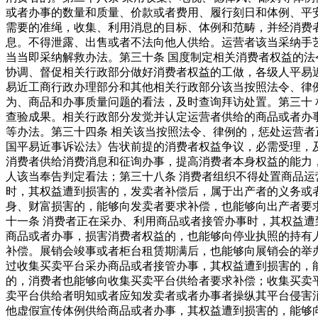
或者办事的数量和质量、价款或者费用、履行刻日和体例、平
需要的准绳，收集、利用消息的目标、体例和范畴，并经消费
息。不得泄露、出售或者不法向他人供给。运营者该当采纳手
当当即采纳解救办法。第三十条 国度制定相关消费者权益的法
协调、督促相关行政部分做好消费者权益的工做，各级人平易
易近工商行政办理部分和其他相关行政部分该当按照法令、律
为、商品和办事质量问题的看法，及时查询拜访处置。第三十
查验成果。相关行政部分发觉并认定运营者供给的商品或者办
等办法。第三十四条 相关该当按照法令、律例的，惩处运营者
国平易近事诉讼法》告状前提的消费者权益争议，必需受理，及
消费者供给消费消息和征询办事，提高消费者本身权益的能力
人该当奉告判定看法；第三十八条 消费者组织不得处置商品运
时，其权益遭到损害的，发卖者补偿后，属于出产者的义务或
身、财富损害的，能够向发卖者要求补偿，也能够向出产者要
十一条 消费者正在采办、利用商品或者接管办事时，其权益遭
商品或者办事，损害消费者权益的，也能够向停业执照的持有
补偿。展销会竣事或者柜台租赁期满后，也能够向展销会的举
过收集买卖平台采办商品或者接管办事，其权益遭到损害的，
的，消费者也能够向收集买卖平台供给者要求补偿；收集买卖
卖平台供给者明知或者应知发卖者或者办事者操纵其平台侵害
他虚假宣传体例供给商品或者办事，其权益遭到损害的，能够