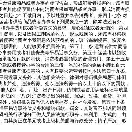
生命健康商品或者办事的虚假告白，形成消费者损害的，该当取
或者其他虚假宣传中向消费者保举商品或者办事，形成消费者损
之日起七个工做日内，予以处置并奉告消费者。第四十七条 对
运营者供给商品或者办事有下列景象之一的，除本法还有外，
款和办事费用或者补偿丧失的要求，居心迟延或者无理的；第四
理费用，以及因误工削减的收入。形成残疾的，还该当补偿残
者侵害消费者小我消息依法获得的的，该当遏制侵害、恢复名
沉损害的，人能够要求损害补偿。第五十二条 运营者供给商品
事费用或者补偿丧失等平易近事义务。第五十 运营者以预收
当承担预付款的利钱、消费者必需领取的合理费用。第五十五条
价款或者接管办事的费用的三倍；添加补偿的金额不脚五百元
或者健康严沉损害的，人有权要求运营者按照本法第四十九条、
平易近事义务外，其他相关法令、律例对惩罚机关和惩罚体例
或者并处、违法所得、处以违法所得一倍以上十倍以下的罚款，
用他人的厂名、厂址，出产日期，伪制或者冒用认证标记等质量
办法的；(八)对消费者提出的补缀、沉做、改换、退货、补脚
罚外，惩罚机关该当记入信用档案，向社会发布。第五十七条
担平易近事补偿义务和缴纳罚款、罚金，其财富不脚以同时领
碍相关行政部分工做人员依法施行职务，未利用、方式的，由
，由其所正在单元或者上级机关赐与行政处分；情节严沉，形