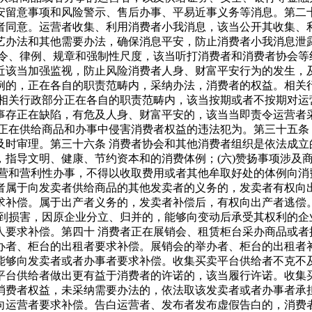
安留意事项和风险警示、售后办事、平易近事义务等消息。第二十
者同意。运营者收集、利用消费者小我消息，该当公开其收集、
艺办法和其他需要办法，确保消息平安，防止消费者小我消息泄
令、律例、规章和强制性尺度，该当听打消费者和消费者协会等
近该当加强监视，防止风险消费者人身、财富平安行为的发生，及
例的，正在各自的职责范畴内，采纳办法，消费者的权益。相关
 相关行政部分正在各自的职责范畴内，该当按期或者不按期对运
事存正在缺陷，有危及人身、财富平安的，该当当即责令运营者
正在供给商品和办事中侵害消费者权益的违法犯为。第三十五条
时审理。第三十六条 消费者协会和其他消费者组织是依法成立
，指导文明、健康、节约资本和的消费体例；(六)赞扬事项涉及
营和营利性办事，不得以收取费用或者其他牟取好处的体例向消
者属于向发卖者供给商品的其他发卖者的义务的，发卖者有权向
求补偿。属于出产者义务的，发卖者补偿后，有权向出产者逃偿
到损害，因原企业分立、归并的，能够向变动后承受其权利的企
人要求补偿。第四十 消费者正在展销会、租赁柜台采办商品或者
办者、柜台的出租者要求补偿。展销会的举办者、柜台的出租者补
能够向发卖者或者办事者要求补偿。收集买卖平台供给者不克不
平台供给者做出更有益于消费者的许诺的，该当履行许诺。收集
消费者权益，未采纳需要办法的，依法取该发卖者或者办事者承担
向运营者要求补偿。告白运营者、发布者发布虚假告白的，消费