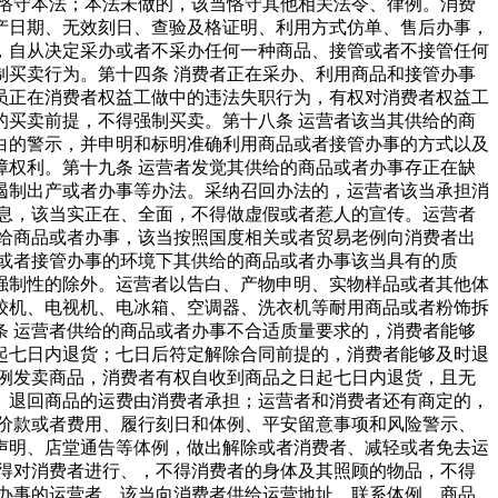
恪守本法；本法未做的，该当恪守其他相关法令、律例。消费
产日期、无效刻日、查验及格证明、利用方式仿单、售后办事，
，自从决定采办或者不采办任何一种商品、接管或者不接管任何
买卖行为。第十四条 消费者正在采办、利用商品和接管办事
员正在消费者权益工做中的违法失职行为，有权对消费者权益工
买卖前提，不得强制买卖。第十八条 运营者该当其供给的商
白的警示，并申明和标明准确利用商品或者接管办事的方式以及
权利。第十九条 运营者发觉其供给的商品或者办事存正在缺
遏制出产或者办事等办法。采纳召回办法的，运营者该当承担消
息，该当实正在、全面，不得做虚假或者惹人的宣传。运营者
给商品或者办事，该当按照国度相关或者贸易老例向消费者出
或者接管办事的环境下其供给的商品或者办事该当具有的质
强制性的除外。运营者以告白、产物申明、实物样品或者其他体
较机、电视机、电冰箱、空调器、洗衣机等耐用商品或者粉饰拆
 运营者供给的商品或者办事不合适质量要求的，消费者能够
起七日内退货；七日后符定解除合同前提的，消费者能够及时退
例发卖商品，消费者有权自收到商品之日起七日内退货，且无
。退回商品的运费由消费者承担；运营者和消费者还有商定的，
价款或者费用、履行刻日和体例、平安留意事项和风险警示、
声明、店堂通告等体例，做出解除或者消费者、减轻或者免去运
得对消费者进行、，不得消费者的身体及其照顾的物品，不得
办事的运营者，该当向消费者供给运营地址、联系体例、商品