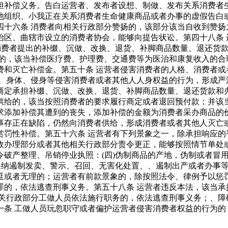
担补偿义务。告白运营者、发布者设想、制做、发布关系消费者
他组织、小我正在关系消费者生命健康商品或者办事的虚假告白
十六条 消费者向相关行政部分赞扬的，该部分该当自收到赞扬
治区、曲辖市设立的消费者协会，能够向提告状讼。第四十八条 
对消费者提出的补缀、沉做、改换、退货、补脚商品数量、退还货
身的，该当补偿医疗费、护理费、交通费等为医治和康复收入的合
费和灭亡补偿金。第五十条 运营者侵害消费者的人格、消费者或
、身体、侵身等侵害消费者或者其他人人身权益的行为，形成严
商定承担补缀、沉做、改换、退货、补脚商品数量、退还货款和办
供给的，该当按照消费者的要求履行商定或者退回预付款；并该
求添加补偿其遭到的丧失，添加补偿的金额为消费者采办商品的
事存正在缺陷，仍然向消费者供给，形成消费者或者其他人灭亡
赏罚性补偿。第五十六条 运营者有下列景象之一，除承担响应的
政办理部分或者其他相关行政部分责令更正，能够按照情节单处
令破产整理、吊销停业执照：(四)伪制商品的产地，伪制或者冒
采纳遏制发卖、警示、召回、无害化处置、、遏制出产或者办事等
延或者无理的；运营者有前款景象的，除按照法令、律例予以惩
罪的，依法逃查刑事义务。第五十八条 运营者违反本法，该当承
相关行政部分工做人员依法施行职务的，依法逃查刑事义务；、障
一条 工做人员玩忽职守或者偏护运营者侵害消费者权益的行为的