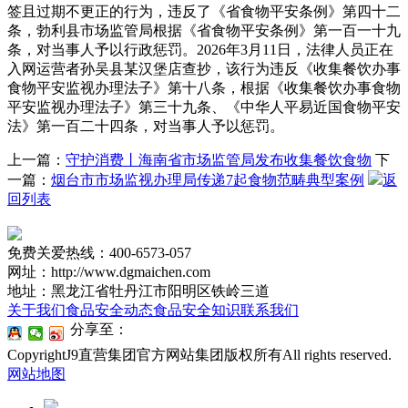
签且过期不更正的行为，违反了《省食物平安条例》第四十二
条，勃利县市场监管局根据《省食物平安条例》第一百一十九
条，对当事人予以行政惩罚。2026年3月11日，法律人员正在
入网运营者孙吴县某汉堡店查抄，该行为违反《收集餐饮办事
食物平安监视办理法子》第十八条，根据《收集餐饮办事食物
平安监视办理法子》第三十九条、《中华人平易近国食物平安
法》第一百二十四条，对当事人予以惩罚。
上一篇：
守护消费丨海南省市场监管局发布收集餐饮食物
下
一篇：
烟台市市场监视办理局传递7起食物范畴典型案例
返
回列表
免费关爱热线：400-6573-057
网址：http://www.dgmaichen.com
地址：黑龙江省牡丹江市阳明区铁岭三道
关于我们
食品安全动态
食品安全知识
联系我们
分享至：
CopyrightJ9直营集团官方网站集团版权所有All rights reserved.
网站地图