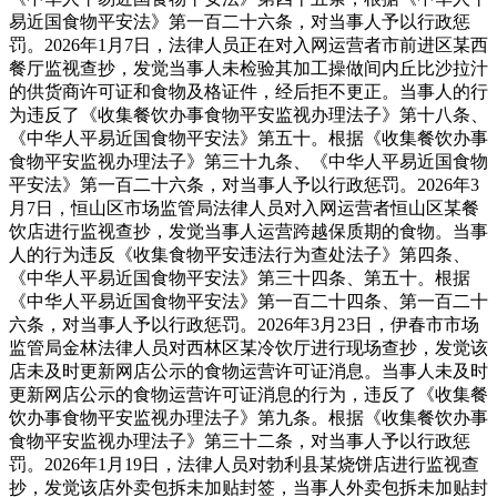
易近国食物平安法》第一百二十六条，对当事人予以行政惩
罚。2026年1月7日，法律人员正在对入网运营者市前进区某西
餐厅监视查抄，发觉当事人未检验其加工操做间内丘比沙拉汁
的供货商许可证和食物及格证件，经后拒不更正。当事人的行
为违反了《收集餐饮办事食物平安监视办理法子》第十八条、
《中华人平易近国食物平安法》第五十。根据《收集餐饮办事
食物平安监视办理法子》第三十九条、《中华人平易近国食物
平安法》第一百二十六条，对当事人予以行政惩罚。2026年3
月7日，恒山区市场监管局法律人员对入网运营者恒山区某餐
饮店进行监视查抄，发觉当事人运营跨越保质期的食物。当事
人的行为违反《收集食物平安违法行为查处法子》第四条、
《中华人平易近国食物平安法》第三十四条、第五十。根据
《中华人平易近国食物平安法》第一百二十四条、第一百二十
六条，对当事人予以行政惩罚。2026年3月23日，伊春市市场
监管局金林法律人员对西林区某冷饮厅进行现场查抄，发觉该
店未及时更新网店公示的食物运营许可证消息。当事人未及时
更新网店公示的食物运营许可证消息的行为，违反了《收集餐
饮办事食物平安监视办理法子》第九条。根据《收集餐饮办事
食物平安监视办理法子》第三十二条，对当事人予以行政惩
罚。2026年1月19日，法律人员对勃利县某烧饼店进行监视查
抄，发觉该店外卖包拆未加贴封签，当事人外卖包拆未加贴封