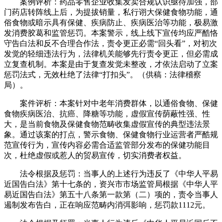
案例评析：药品零售企业收集发卖合规认识亟待加强，部
门药店转阵线上后，为提拔销量，私行诩大保健食物功能，通
俗食物或暗示具有保健、疾病防止、疾病医治等功能，极易激
发消费胶葛和监管惩罚。本案警示，线上线下宣传均应严酷恪
守告白法和反不合理合作法，责令更正必需“回头看”，对初次
发觉的轻细违法行为，法律机关能够先行责令更正，但必需成
立复查机制。本案是由于复查发觉未整改，才依法启动了立案
惩罚法式，无效杜绝了法律“打扣头”。（供稿：法律稽察
局）。
案件评析：本案针对中老年消费群体，以通俗食物、保健
食物疾病医治、抗癌、降糖等功能，虚假宣传荫蔽性强、性
大，是当前食物及保健食物范畴收集虚假宣传的典型违法景
象。通过该案的打点，警示食物、保健食物行业运营者严酷规
范宣传行为，宣传内容必需合适监管部分发布的保健功能目
次，杜绝虚假或惹人的贸易宣传，切实消费者权益。
法令根据及惩罚：当事人的上述行为违反了《中华人平易
近国告白法》第十七条的，资兴市市场监管局根据《中华人平
易近国告白法》第五十八条第一款第（二）项的，责令当事人
遏制发布告白，正在响应范畴内消弭影响，惩罚款1112元。