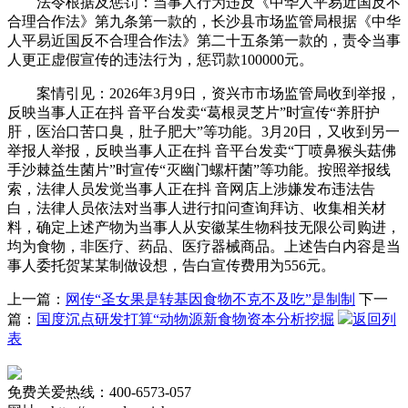
法令根据及惩罚：当事人行为违反《中华人平易近国反不
合理合作法》第九条第一款的，长沙县市场监管局根据《中华
人平易近国反不合理合作法》第二十五条第一款的，责令当事
人更正虚假宣传的违法行为，惩罚款100000元。
案情引见：2026年3月9日，资兴市市场监管局收到举报，
反映当事人正在抖 音平台发卖“葛根灵芝片”时宣传“养肝护
肝，医治口苦口臭，肚子肥大”等功能。3月20日，又收到另一
举报人举报，反映当事人正在抖 音平台发卖“丁喷鼻猴头菇佛
手沙棘益生菌片”时宣传“灭幽门螺杆菌”等功能。按照举报线
索，法律人员发觉当事人正在抖 音网店上涉嫌发布违法告
白，法律人员依法对当事人进行扣问查询拜访、收集相关材
料，确定上述产物为当事人从安徽某生物科技无限公司购进，
均为食物，非医疗、药品、医疗器械商品。上述告白内容是当
事人委托贺某某制做设想，告白宣传费用为556元。
上一篇：
网传“圣女果是转基因食物不克不及吃”是制制
下一
篇：
国度沉点研发打算“动物源新食物资本分析挖掘
返回列
表
免费关爱热线：400-6573-057