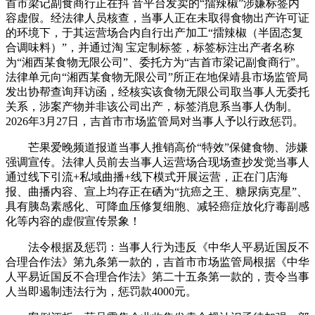
首市梁记副食商行正在抖 音平台发卖的“擂辣椒”涉嫌标签内
容虚假。经法律人员核查，当事人正在未取得食物出产许可证
的环境下，于其运营场合内自行出产加工“擂辣椒（半固态复
合调味料）”，并通过淘 宝定制标签，标签标注出产者名称
为“湘西某食物无限公司”、委托方为“吉首市梁记副食商行”。
法律单元向“湘西某食物无限公司”所正在地保靖县市场监管局
发出协帮查询拜访函，经核实该食物无限公司取当事人无委托
关系，涉案产物并非该公司出产，标签消息系当事人伪制。
2026年3月27日，吉首市市场监管局对当事人予以行政惩罚。
芒果爱晚频道报道当事人推销高价“特效”保健食物、涉嫌
强调宣传。法律人员前去当事人运营场合现场查抄发觉当事人
通过线下引流+私域曲播+线下模式开展运营，正在门店海
报、曲播内容、宣上均存正在硒为“抗癌之王、糖尿病克星”、
具有胰岛素感化、可降血压修复细胞、减轻癌症放化疗毒副感
化等内容的虚假宣传景象！
法令根据及惩罚：当事人行为违反《中华人平易近国反不
合理合作法》第九条第一款的，吉首市市场监管局根据《中华
人平易近国反不合理合作法》第二十五条第一款的，责令当事
人当即遏制违法行为，惩罚款4000元。