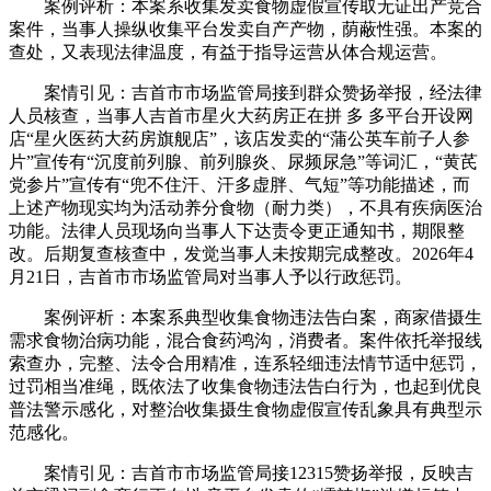
案例评析：本案系收集发卖食物虚假宣传取无证出产竞合
案件，当事人操纵收集平台发卖自产产物，荫蔽性强。本案的
查处，又表现法律温度，有益于指导运营从体合规运营。
案情引见：吉首市市场监管局接到群众赞扬举报，经法律
人员核查，当事人吉首市星火大药房正在拼 多 多平台开设网
店“星火医药大药房旗舰店”，该店发卖的“蒲公英车前子人参
片”宣传有“沉度前列腺、前列腺炎、尿频尿急”等词汇，“黄芪
党参片”宣传有“兜不住汗、汗多虚胖、气短”等功能描述，而
上述产物现实均为活动养分食物（耐力类），不具有疾病医治
功能。法律人员现场向当事人下达责令更正通知书，期限整
改。后期复查核查中，发觉当事人未按期完成整改。2026年4
月21日，吉首市市场监管局对当事人予以行政惩罚。
案例评析：本案系典型收集食物违法告白案，商家借摄生
需求食物治病功能，混合食药鸿沟，消费者。案件依托举报线
索查办，完整、法令合用精准，连系轻细违法情节适中惩罚，
过罚相当准绳，既依法了收集食物违法告白行为，也起到优良
普法警示感化，对整治收集摄生食物虚假宣传乱象具有典型示
范感化。
案情引见：吉首市市场监管局接12315赞扬举报，反映吉