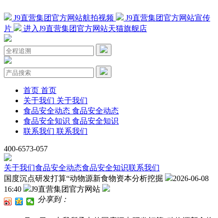
J9直营集团官方网站航拍视频
J9直营集团官方网站宣传
片
进入J9直营集团官方网站天猫旗舰店
首页
首页
关于我们
关于我们
食品安全动态
食品安全动态
食品安全知识
食品安全知识
联系我们
联系我们
400-6573-057
关于我们
食品安全动态
食品安全知识
联系我们
国度沉点研发打算“动物源新食物资本分析挖掘
2026-06-08
16:40
J9直营集团官方网站
分享到：